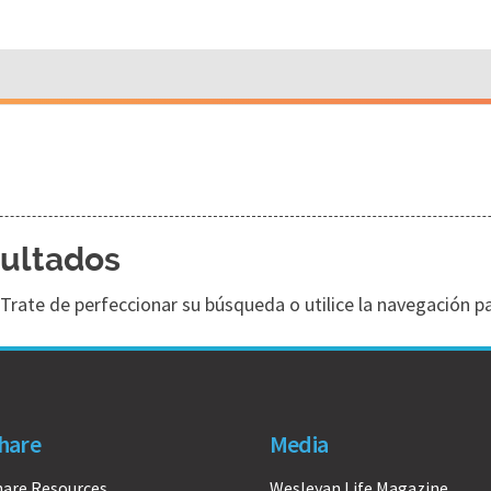
sultados
Trate de perfeccionar su búsqueda o utilice la navegación par
hare
Media
hare Resources
Wesleyan Life Magazine