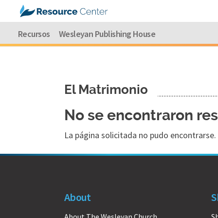
Recursos
Wesleyan Publishing House
El Matrimonio
No se encontraron re
La página solicitada no pudo encontrarse. 
About
S
About The Wesleyan Church
S