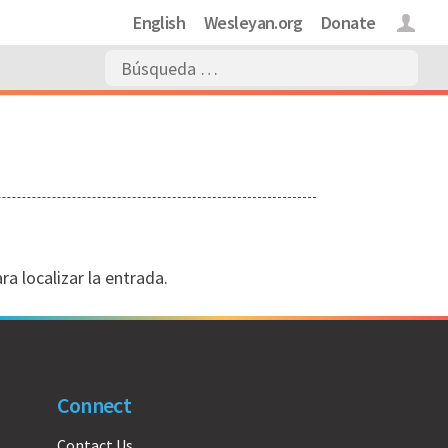
English
Wesleyan.org
Donate
Login
a localizar la entrada.
Connect
Contact Us