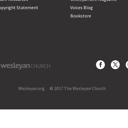
opyright Statement
Voices Blog
Bookstore
yan Church
Wesleyan.org
© 2017 The Wesleyan Church